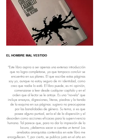
EL HOMBRE MAL VESTIDO
“Este libro aspira a ser apenas una extensa introducción
que no logra completarse, ya que tampoco concluir se
encuentra en sus planes. El que escribe estas páginas
soy yo, aunque no estoy seguro de mi identidad, como
creo que nadie lo está. El libro puede, es mi opinión,
comenzarse a leer desde cualquier capítulo y en el
orden que al lector se le antoje. Es una “novela” que
incluye ensayos, digresiones, literas, piedras y la tienda
de la esquina en sus páginas: sugiero no preocuparse
por las banalidades de género. Su tema, si es que
posee alguno puntual, sería el de la dispersión y el
desorden como acciones eficaces para la supervivencia
humana. Tal parece que, para no dar la impresión de la
locura, ¡debemos sacar a cuentas un tema! Los
arrebatos anarquistas contenidos en este libro me
enorgullecen. Y, por cierto, se publica justo en el año en